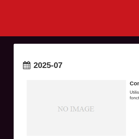
2025-07
Com
Util
fonc