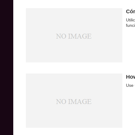
Cóm
Util
func
How
Use 