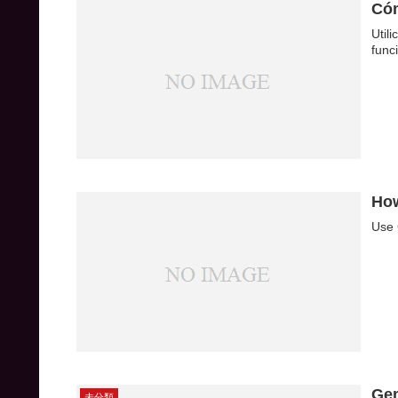
Cóm
Util
func
How
Use 
Ge
未分類