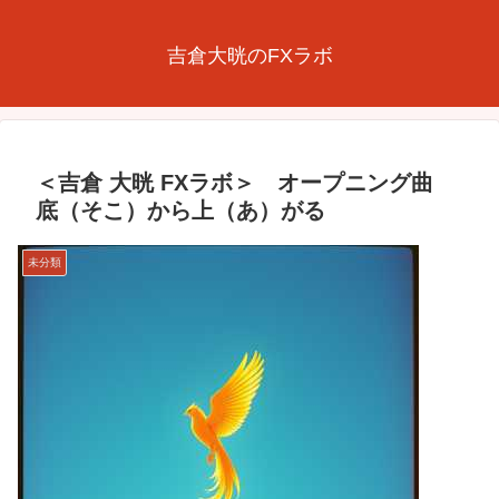
吉倉大晄のFXラボ
＜吉倉 大晄 FXラボ＞ オープニング曲
底（そこ）から上（あ）がる
未分類