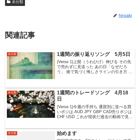
未分類
hiroaki
関連記事
1週間の振り返りソング 5月5日
未分類
(Verse 1)上髭（うわひげ）伸びる その先
で売れずに見送った あの日「なぜだろ
う」 後で気づく悔しさラインの引き方 迷
いの中「最大公約数」 ヒントの言葉自分
が判断した場所へ 立ち戻るんだ 基本へと
(Chorus)まだ見えぬ 明日のチャ...
1週間のトレードソング 4月18
未分類
日
(Verse 1)今週の手持ち 通貨別に並べる買
いポジは AUD JPY GBP CAD売りポジは
CHF USD これが現状だ過去の動画で見た
利食いのサイン(Verse 2)含み益が証拠金
の 一パーセントを超えたら利食いを考え
る タイミ...
始めます
未分類