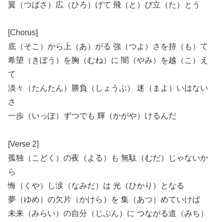
翼（つばさ）広（ひろ）げて 飛（と）び立（た）とう
[Chorus]
底（そこ）から上（あ）がる 強（つよ）さを持（も）て
希望（きぼう）を胸（むね）に 闇（やみ）を越（こ）え
て
淡々（たんたん）勝負（しょうぶ） 迷（まよ）いはない
さ
一歩（いっぽ）ずつでも 輝（かがや）けるんだ
[Verse 2]
孤独（こどく）の夜（よる）も 無駄（むだ）じゃないか
ら
悔（くや）し涙（なみだ）は 光（ひかり）となる
夢（ゆめ）の欠片（かけら）を 集（あつ）めていけば
未来（みらい）の自分（じぶん）に つながる道（みち）