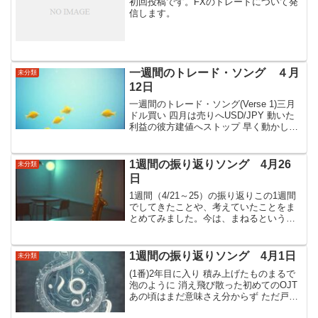
初回投稿です。FXのトレードについて発
信します。
一週間のトレード・ソング ４月
未分類
12日
一週間のトレード・ソング(Verse 1)三月
ドル買い 四月は売りへUSD/JPY 動いた
利益の彼方建値へストップ 早く動かした
だけど跳ね返され ストップに刺さった
(Chorus)早すぎるストップ移動は 禁物痛
みを胸に 覚えた教訓ポジショ...
1週間の振り返りソング 4月26
未分類
日
1週間（4/21～25）の振り返りこの1週間
でしてきたことや、考えていたことをま
とめてみました。今は、まねるというこ
とを徹底して行っていて、特に1年目では
理解しきれなった、通貨を絞る作業（強
弱判定）に抵抗がなくなってきた。強弱
1週間の振り返りソング 4月1日
未分類
判定は、要は、...
(1番)2年目に入り 積み上げたものまるで
泡のように 消え飛び散った初めてのOJT
あの頃はまだ意味さえ分からず ただ戸惑
う日々ああ 1年じゃ足りない痛感して 再