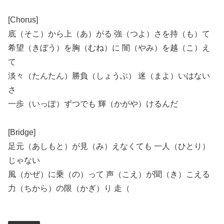
[Chorus]
底（そこ）から上（あ）がる 強（つよ）さを持（も）て
希望（きぼう）を胸（むね）に 闇（やみ）を越（こ）え
て
淡々（たんたん）勝負（しょうぶ） 迷（まよ）いはない
さ
一歩（いっぽ）ずつでも 輝（かがや）けるんだ
[Bridge]
足元（あしもと）が見（み）えなくても 一人（ひとり）
じゃない
風（かぜ）に乗（の）って 声（こえ）が聞（き）こえる
力（ちから）の限（かぎ）り 走（